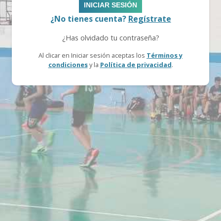
INICIAR SESIÓN
¿No tienes cuenta?
Regístrate
¿Has olvidado tu contraseña?
Al clicar en Iniciar sesión aceptas los
Términos y
condiciones
y la
Política de privacidad
.